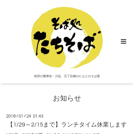
秋田の繁華街・川反、五丁目橋のたもとのそば屋
お知らせ
2018
/
01
/
24 01:43
【1/29～2/15まで】ランチタイム休業します