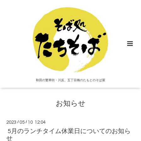
秋田の繁華街・川反、五丁目橋のたもとのそば屋
お知らせ
2023
/
05
/
10 12:04
5月のランチタイム休業日についてのお知ら
せ