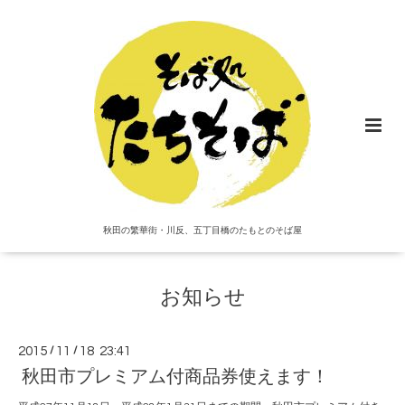
秋田の繁華街・川反、五丁目橋のたもとのそば屋
お知らせ
2015
/
11
/
18 23:41
秋田市プレミアム付商品券使えます！