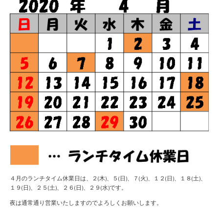
４月のランチタイム休業日は、２(木)、５(日)、７(火)、１２(日)、１８(土)、
１９(日)、２５(土)、２６(日)、２９(水)です。
夜は通常通り営業いたしますのでよろしくお願いします。